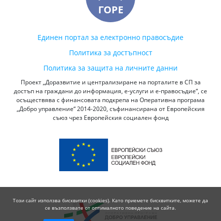
ГОРЕ
Единен портал за електронно правосъдие
Политика за достъпност
Политика за защита на личните данни
Проект „Доразвитие и централизиране на порталите в СП за
достъп на граждани до информация, е-услуги и е-правосъдие“, се
осъществява с финансовата подкрепа на Оперативна програма
„Добро управление“ 2014-2020, съфинансирана от Европейския
съюз чрез Европейския социален фонд
Този сайт използва бисквитки (cookies). Като приемете бисквитките, можете да
се възползвате от оптималното поведение на сайта.