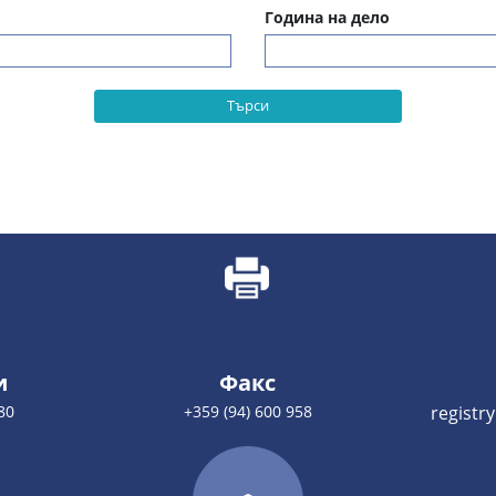
Година на дело
Търси
и
Факс
80
+359 (94) 600 958
registr