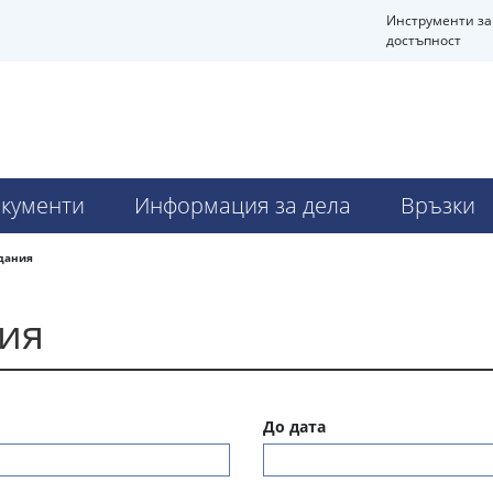
Инструменти за
достъпност
кументи
Информация за дела
Връзки
дания
ния
До дата